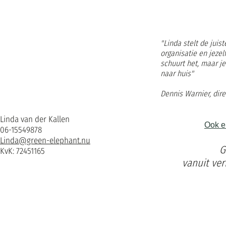
"Linda stelt de juis
organisatie en jezelf
schuurt het, maar j
naar huis"
Dennis Warnier, dire
Linda van der Kallen
Ook e
06-15549878
Linda@green-elephant.nu
G
KvK: 72451165
vanuit ver