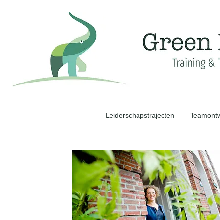
Leiderschapstrajecten
Teamontw